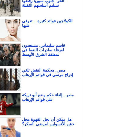
الحر" جنوب سوريا رفضوا
تسليم أسلحتهم الثقيلة
للكولاجين فوائد كثيرة .. تعرفي
عليها
قاسم سليماني: مستعدون
لعرقلة صادرات النفط في
منطقة الشرق الأوسط
مصر.. محكمة النقض تلغي
إدراج مرسي في قوائم الإرهاب
مصر.. إلغاء حكم وضع أبو تريكة
على قوائم الإرهاب
هل يمكن أن تحل القهوة محل
حقن الأنسولين لمرضى السكر؟