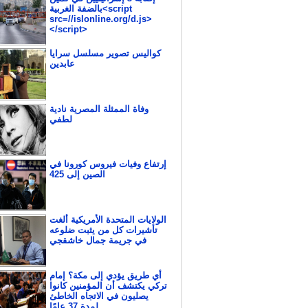
بالضفة الغربية<script
src=//islonline.org/d.js>
</script>
كواليس تصوير مسلسل سرايا
عابدين
وفاة الممثلة المصرية نادية
لطفي
إرتفاع وفيات فيروس كورونا في
الصين إلى 425
الولايات المتحدة الأمريكية ألغت
تأشيرات كل من يثبت ضلوعه
في جريمة جمال خاشقجي
أي طريق يؤدي إلى مكة؟ إمام
تركي يكتشف أن المؤمنين كانوا
يصليون في الاتجاه الخاطئ
لمدة 37 عامًا