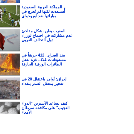
المملكة العربية السعودية
أُستبعدت لكنها لم تُحرج في
مباراتها ضد أوروجواي
المغرب يعلن بشكل مفاجئ
عدم مشاركته في اجتماع لوزراء
دول التحالف العربي
منذ الصباح.. 412 حريقاً في
مستوطنات غلاف غزة بفعل
الطائرات الورقية الحارقة
العراق: أوامر باعتقال 20 في
تفجير بمعقل الصدر ببغداد
كيف يساعد الأسبرين "الدواء
العجيب" على مكافحة سرطان
الأمعاء
بالفيديو : الاحتلال يهاجم
عشرات المصلين في الأقصى