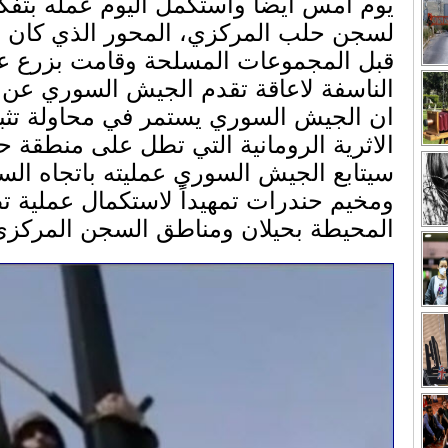
يوم امس ايضاً واستكمل اليوم عمله بتفك
لسجن حلب المركزي، المحور الذي كان يعد
قبل المجموعات المسلحة وقامت بزرع عد
الناسفة لاعاقة تقدم الجيش السوري عن ذ
ان الجيش السوري يستمر في محاولة تثب
الاثرية الرومانية التي تطل على منطقة ح
سيتابع الجيش السوري عمليته باتجاه ال
ومخيم حندرات تمهيداً لاستكمال عملية 
المحيطة بحيلان ومناطق السجن المركزي