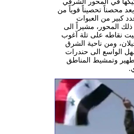
يكها في المحور الشرقي
 محصناً تحصيناً قوياً من
د كبير من العبوات
لك المحور، مشيراً الى
يت نقاطه على تلة آغوب
يلان، ومن ناحية الشرق
سهل الواسع الى حندرات
تطهير وتمشيط المناطق
.