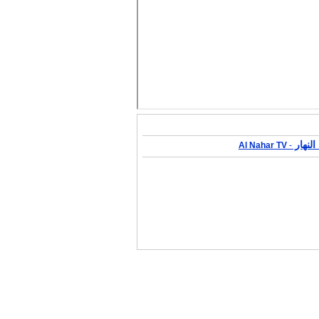
النهار
Al Nahar TV
-