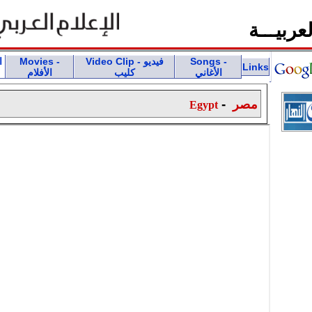
ربيـــة
Songs -
Video Clip - فيديو
Movies -
Links
الأغاني
كليب
الأفلام
-
مصر
Egypt