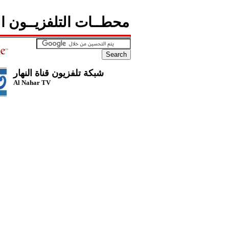
محطــات التلفزيــون الع
شبكة تلفزيون قناة النهار
Al Nahar TV