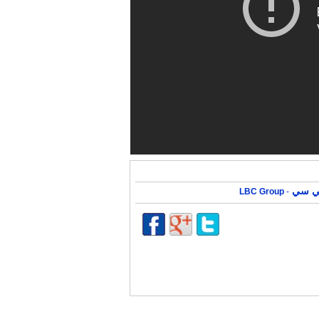
 بي سي
LBC Group
-