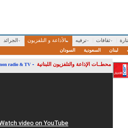
ارة
ثقافات
ترفيه
الأذاعة و التلفزيون
الجرائد
لبنان
السعودية
السودان
-
محطــات الإذاعة والتلفزيون اللبنانية
non radio & TV