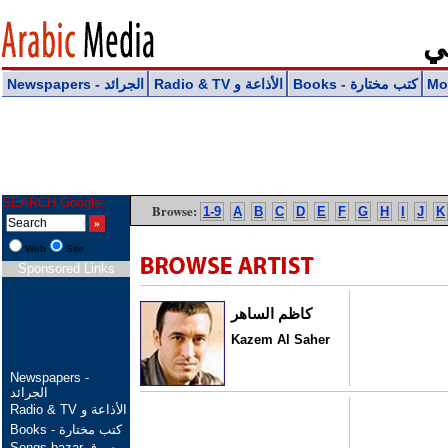
ـي
Books - كتب مختارة
Radio & TV الأذاعة و
Newspapers - الجرائد
SEARCH Google:
Browse:
1-9
A
B
C
D
E
F
G
H
I
J
K
Web
Site
Sponsored Links
كاظم الساهر
Kazem Al Saher
Newspapers -
الجرائد
Radio & TV الأذاعة و
Books - كتب مختارة
Songs bazar سوق