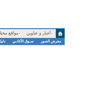
أخبار و عناوين
مواقع مختا
معرض الصور
سـوق الأغانـي
دليل