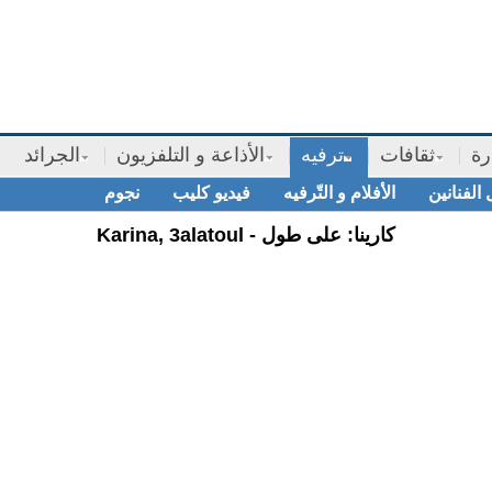
رة
ثقافات
ترفيه
الأذاعة و التلفزيون
الجرائد
 الفنانين
الأفلام و التّرفيه
فيديو كليب
نجوم
Karina, 3alatoul - كارينا: على طول